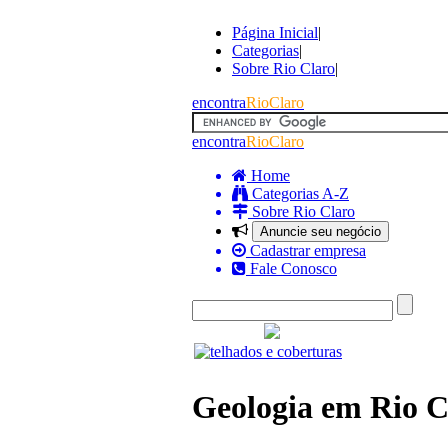
Página Inicial
|
Categorias
|
Sobre Rio Claro
|
encontra
RioClaro
encontra
RioClaro
Home
Categorias A-Z
Sobre Rio Claro
Anuncie seu negócio
Cadastrar empresa
Fale Conosco
Geologia em Rio C